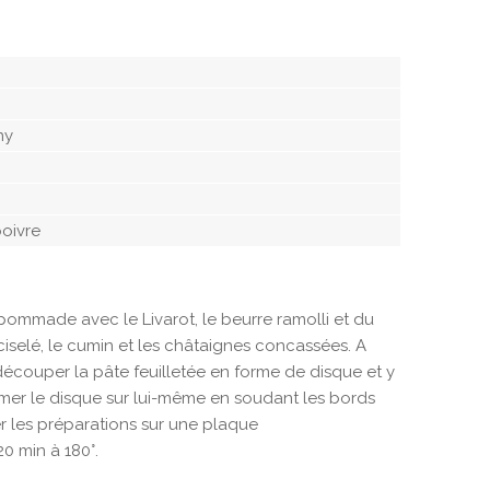
ny
poivre
pommade avec le Livarot, le beurre ramolli et du
 ciselé, le cumin et les châtaignes concassées. A
découper la pâte feuilletée en forme de disque et y
rmer le disque sur lui-même en soudant les bords
r les préparations sur une plaque
0 min à 180°.